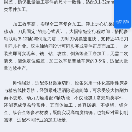
误差，确保批量加工零件的尺寸一致性，适配0.1-32mm精密轴
类零件加工。
电话咨询
加工效率高，实现全工序复合加工。津上走心机采用“工件
移动、刀具固定”的走心式设计，大幅缩短空行程时间，搭配多
轴联动(8-12轴)与伺服刀塔，刀对刀切换速度快，支持近40把刀
具同步作业。双主轴协同设计可同步完成零件正反面加工，一次
装夹即可实现车、铣、钻、攻丝、倒角等全工序加工，无需二次
装夹，避免定位偏差，加工效率是普通车床的3-5倍，适配大批
量连续生产。
刚性强劲，适配多材质重切削。设备采用一体化高刚性床身
与精密线性导轨，经预紧处理消除运动间隙，可承受较大切削力
而不变形。动力刀座搭配Y轴功能，不仅能加工常规轴类零件，
还能完成复杂异形件、五面体加工，兼容碳钢、不锈钢、铝合
金、钛合金等多种材质，既能实现高精度精铣，也能应对重切削
需求，适配不同行业的加工场景。